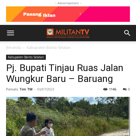
- Advertisement -
Beranda
Kabupaten Barito Selatan
Kabupaten Barito Selatan
Pj. Bupati Tinjau Ruas Jalan
Wungkur Baru – Baruang
Penulis
Tim TM
-
06/07/2023
1146
0