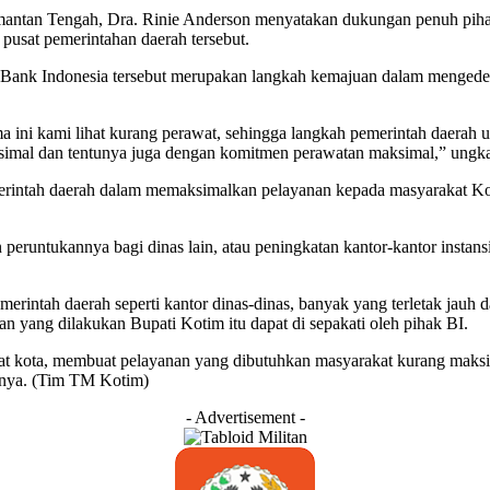
ntan Tengah, Dra. Rinie Anderson menyatakan dukungan penuh pihakn
pusat pemerintahan daerah tersebut.
ank Indonesia tersebut merupakan langkah kemajuan dalam mengedepa
ama ini kami lihat kurang perawat, sehingga langkah pemerintah daerah
aksimal dan tentunya juga dengan komitmen perawatan maksimal,” ung
erintah daerah dalam memaksimalkan pelayanan kepada masyarakat Ko
an peruntukannya bagi dinas lain, atau peningkatan kantor-kantor inst
emerintah daerah seperti kantor dinas-dinas, banyak yang terletak jauh 
an yang dilakukan Bupati Kotim itu dapat di sepakati oleh pihak BI.
usat kota, membuat pelayanan yang dibutuhkan masyarakat kurang maks
snya. (Tim TM Kotim)
- Advertisement -