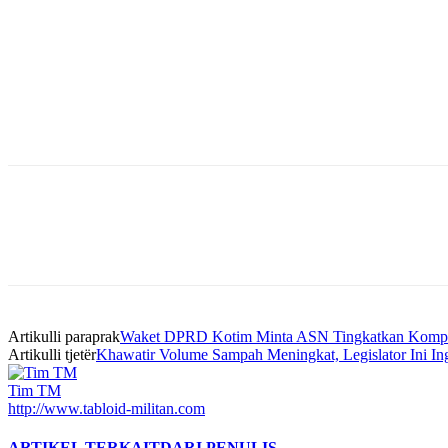
Bagikan
Artikulli paraprak
Waket DPRD Kotim Minta ASN Tingkatkan Kompet
Artikulli tjetër
Khawatir Volume Sampah Meningkat, Legislator Ini In
Tim TM
http://www.tabloid-militan.com
ARTIKEL TERKAIT
DARI PENULIS