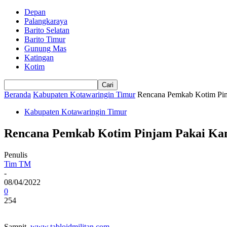
Depan
Palangkaraya
Barito Selatan
Barito Timur
Gunung Mas
Katingan
Kotim
Beranda
Kabupaten Kotawaringin Timur
Rencana Pemkab Kotim Pin
Kabupaten Kotawaringin Timur
Rencana Pemkab Kotim Pinjam Pakai Kan
Penulis
Tim TM
-
08/04/2022
0
254
Sampit,
www.tabloidmilitan.com