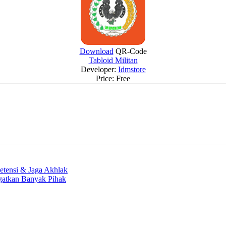
Download
QR-Code
Tabloid Militan
Developer:
Idmstore
Price:
Free
ensi & Jaga Akhlak
gatkan Banyak Pihak