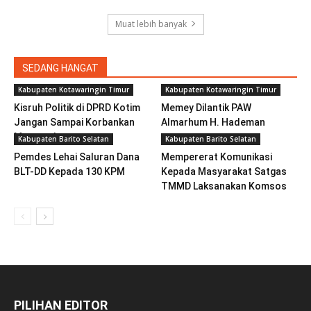
Muat lebih banyak
SEDANG HANGAT
Kabupaten Kotawaringin Timur
Kabupaten Kotawaringin Timur
Kisruh Politik di DPRD Kotim
Memey Dilantik PAW
Jangan Sampai Korbankan
Almarhum H. Hademan
Masyarakat
Kabupaten Barito Selatan
Kabupaten Barito Selatan
Pemdes Lehai Saluran Dana
Mempererat Komunikasi
BLT-DD Kepada 130 KPM
Kepada Masyarakat Satgas
TMMD Laksanakan Komsos
PILIHAN EDITOR