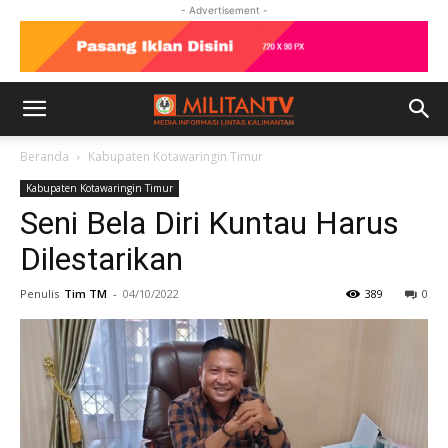
- Advertisement -
Beranda
Kabupaten Kotawaringin Timur
Kabupaten Kotawaringin Timur
Seni Bela Diri Kuntau Harus
Dilestarikan
Penulis
Tim TM
-
04/10/2022
389
0