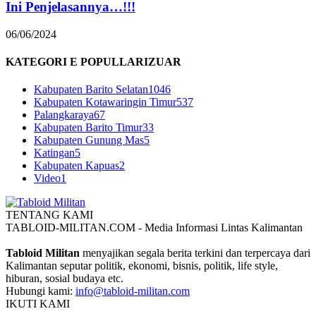
Ini Penjelasannya…!!!
06/06/2024
KATEGORI E POPULLARIZUAR
Kabupaten Barito Selatan
1046
Kabupaten Kotawaringin Timur
537
Palangkaraya
67
Kabupaten Barito Timur
33
Kabupaten Gunung Mas
5
Katingan
5
Kabupaten Kapuas
2
Video
1
TENTANG KAMI
TABLOID-MILITAN.COM - Media Informasi Lintas Kalimantan
Tabloid Militan
menyajikan segala berita terkini dan terpercaya dari
Kalimantan seputar politik, ekonomi, bisnis, politik, life style,
hiburan, sosial budaya etc.
Hubungi kami:
info@tabloid-militan.com
IKUTI KAMI