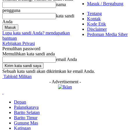
Masuk / Bergabung
nama
pengguna
Tentang
kata sandi
Kontak
Anda
Kode Etik
Disclaimer
Lupa kata sandi Anda? mendapatkan
Pedoman Media Siber
bantuan
Kebijakan Privasi
Pemulihan password
Memulihkan kata sandi anda
email Anda
Sebuah kata sandi akan dikirimkan ke email Anda.
Tabloid Militan
- Advertisement -
Depan
Palangkaraya
Barito Selatan
Barito Timur
Gunung Mas
Katingan