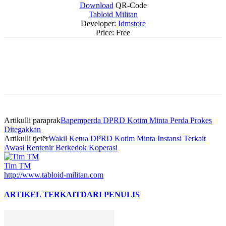
Download
QR-Code
Tabloid Militan
Developer:
Idmstore
Price:
Free
Artikulli paraprak
Bapemperda DPRD Kotim Minta Perda Prokes
Ditegakkan
Artikulli tjetër
Wakil Ketua DPRD Kotim Minta Instansi Terkait
Awasi Rentenir Berkedok Koperasi
Tim TM
http://www.tabloid-militan.com
ARTIKEL TERKAIT
DARI PENULIS