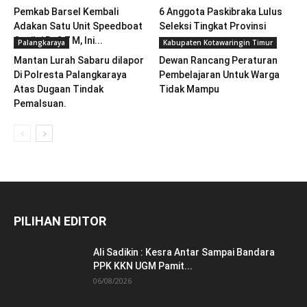
Pemkab Barsel Kembali
6 Anggota Paskibraka Lulus
Adakan Satu Unit Speedboat
Seleksi Tingkat Provinsi
Senilai Rp2,7 M, Ini...
Palangkaraya
Kabupaten Kotawaringin Timur
Mantan Lurah Sabaru dilapor
Dewan Rancang Peraturan
Di Polresta Palangkaraya
Pembelajaran Untuk Warga
Atas Dugaan Tindak
Tidak Mampu
Pemalsuan.
PILIHAN EDITOR
Ali Sadikin : Kesra Antar Sampai Bandara
PPK KKN UGM Pamit...
06/08/2026