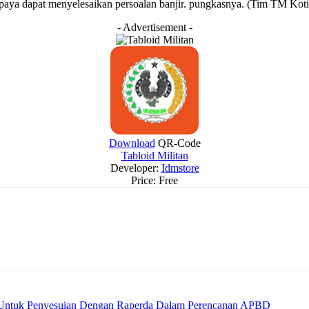
paya dapat menyelesaikan persoalan banjir. pungkasnya. (Tim TM Kot
- Advertisement -
Download
QR-Code
Tabloid Militan
Developer:
Idmstore
Price:
Free
tif Untuk Penyesuian Dengan Raperda Dalam Perencanan APBD