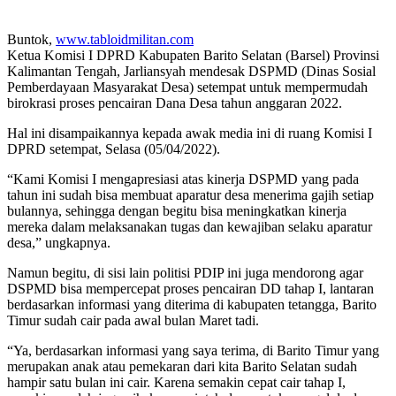
Buntok,
www.tabloidmilitan.com
Ketua Komisi I DPRD Kabupaten Barito Selatan (Barsel) Provinsi
Kalimantan Tengah, Jarliansyah mendesak DSPMD (Dinas Sosial
Pemberdayaan Masyarakat Desa) setempat untuk mempermudah
birokrasi proses pencairan Dana Desa tahun anggaran 2022.
Hal ini disampaikannya kepada awak media ini di ruang Komisi I
DPRD setempat, Selasa (05/04/2022).
“Kami Komisi I mengapresiasi atas kinerja DSPMD yang pada
tahun ini sudah bisa membuat aparatur desa menerima gajih setiap
bulannya, sehingga dengan begitu bisa meningkatkan kinerja
mereka dalam melaksanakan tugas dan kewajiban selaku aparatur
desa,” ungkapnya.
Namun begitu, di sisi lain politisi PDIP ini juga mendorong agar
DSPMD bisa mempercepat proses pencairan DD tahap I, lantaran
berdasarkan informasi yang diterima di kabupaten tetangga, Barito
Timur sudah cair pada awal bulan Maret tadi.
“Ya, berdasarkan informasi yang saya terima, di Barito Timur yang
merupakan anak atau pemekaran dari kita Barito Selatan sudah
hampir satu bulan ini cair. Karena semakin cepat cair tahap I,