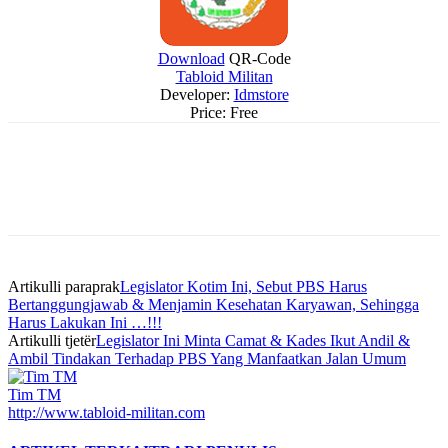
Download
QR-Code
Tabloid Militan
Developer:
Idmstore
Price:
Free
Artikulli paraprak
Legislator Kotim Ini, Sebut PBS Harus
Bertanggungjawab & Menjamin Kesehatan Karyawan, Sehingga
Harus Lakukan Ini …!!!
Artikulli tjetër
Legislator Ini Minta Camat & Kades Ikut Andil &
Ambil Tindakan Terhadap PBS Yang Manfaatkan Jalan Umum
Tim TM
http://www.tabloid-militan.com