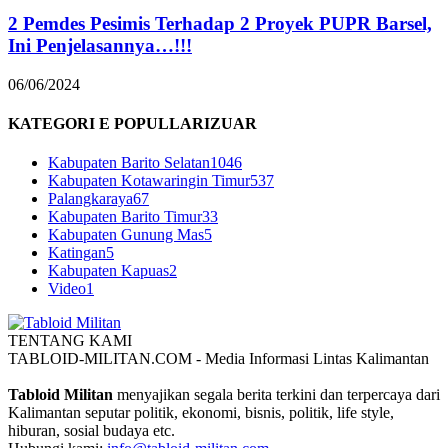
2 Pemdes Pesimis Terhadap 2 Proyek PUPR Barsel,
Ini Penjelasannya…!!!
06/06/2024
KATEGORI E POPULLARIZUAR
Kabupaten Barito Selatan
1046
Kabupaten Kotawaringin Timur
537
Palangkaraya
67
Kabupaten Barito Timur
33
Kabupaten Gunung Mas
5
Katingan
5
Kabupaten Kapuas
2
Video
1
TENTANG KAMI
TABLOID-MILITAN.COM - Media Informasi Lintas Kalimantan
Tabloid Militan
menyajikan segala berita terkini dan terpercaya dari
Kalimantan seputar politik, ekonomi, bisnis, politik, life style,
hiburan, sosial budaya etc.