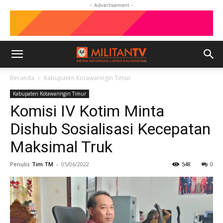
- Advertisement -
Beranda
Kabupaten Kotawaringin Timur
Kabupaten Kotawaringin Timur
Komisi IV Kotim Minta
Dishub Sosialisasi Kecepatan
Maksimal Truk
Penulis
Tim TM
-
05/06/2022
548
0