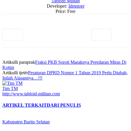
Tabloid Militan
Developer:
Idmstore
Price:
Free
Artikulli paraprak
Fraksi PKB Soroti Maraknya Peredaran Miras Di
Kotim
Artikulli tjetër
Peraturan DPRD Nomor 1 Tahun 2019 Perlu Diubah,
Inilah Alasannya…!!!
Tim TM
http://www.tabloid-militan.com
ARTIKEL TERKAIT
DARI PENULIS
Kabupaten Barito Selatan