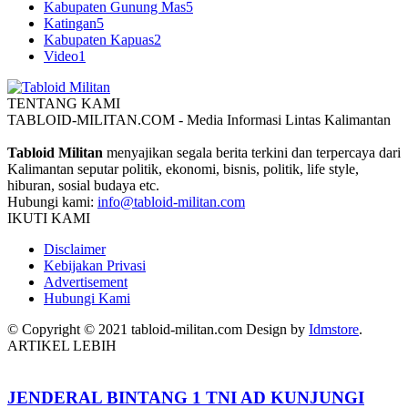
Kabupaten Gunung Mas
5
Katingan
5
Kabupaten Kapuas
2
Video
1
TENTANG KAMI
TABLOID-MILITAN.COM - Media Informasi Lintas Kalimantan
Tabloid Militan
menyajikan segala berita terkini dan terpercaya dari
Kalimantan seputar politik, ekonomi, bisnis, politik, life style,
hiburan, sosial budaya etc.
Hubungi kami:
info@tabloid-militan.com
IKUTI KAMI
Disclaimer
Kebijakan Privasi
Advertisement
Hubungi Kami
© Copyright © 2021 tabloid-militan.com Design by
Idmstore
.
ARTIKEL LEBIH
JENDERAL BINTANG 1 TNI AD KUNJUNGI