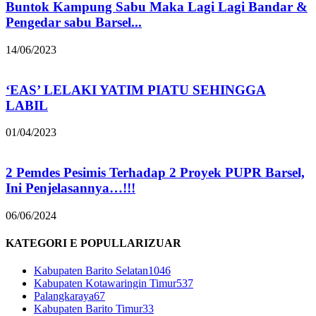
Buntok Kampung Sabu Maka Lagi Lagi Bandar &
Pengedar sabu Barsel...
14/06/2023
‘EAS’ LELAKI YATIM PIATU SEHINGGA
LABIL
01/04/2023
2 Pemdes Pesimis Terhadap 2 Proyek PUPR Barsel,
Ini Penjelasannya…!!!
06/06/2024
KATEGORI E POPULLARIZUAR
Kabupaten Barito Selatan
1046
Kabupaten Kotawaringin Timur
537
Palangkaraya
67
Kabupaten Barito Timur
33