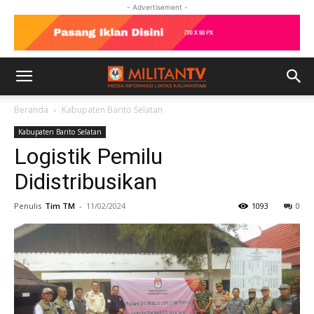
- Advertisement -
Beranda
Kabupaten Barito Selatan
Kabupaten Barito Selatan
Logistik Pemilu
Didistribusikan
Penulis
Tim TM
-
11/02/2024
1093
0