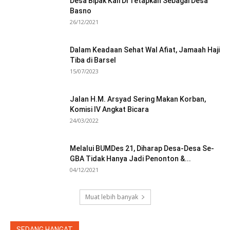
Desa Bipak Kali Di Tetapkan Sebagai Desa
Basno
26/12/2021
Dalam Keadaan Sehat Wal Afiat, Jamaah Haji
Tiba di Barsel
15/07/2023
Jalan H.M. Arsyad Sering Makan Korban,
Komisi IV Angkat Bicara
24/03/2022
Melalui BUMDes 21, Diharap Desa-Desa Se-
GBA Tidak Hanya Jadi Penonton &...
04/12/2021
Muat lebih banyak
SEDANG HANGAT