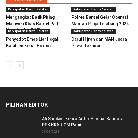
Kabupaten Barito Selatan
Kabupaten Barito Selatan
Mengangkat Batik Piring
Polres Barsel Gelar Operasi
Malawen Khas Barsel Pada
Mantap Praja Telabang 2024
Hari Ibu dan DWP
Kabupaten Barito Selatan
Kabupaten Barito Selatan
Penyedot Emas Liar Ilegal
Darul Hijrah dan MAN Juara
Kalahien Kebal Hukum.
Pawai Takbiran
PILIHAN EDITOR
Ali Sadikin : Kesra Antar Sampai Bandara
PPK KKN UGM Pamit...
06/08/2026