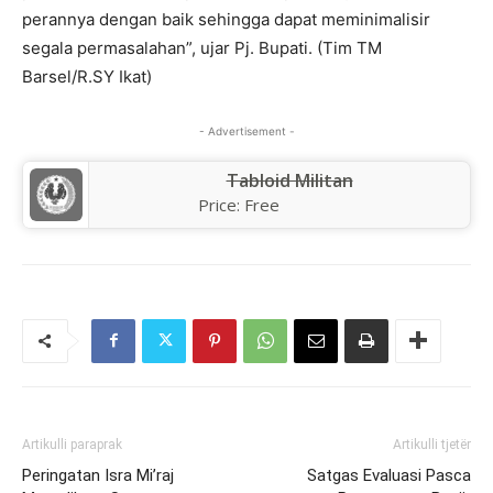
perannya dengan baik sehingga dapat meminimalisir
segala permasalahan”, ujar Pj. Bupati. (Tim TM
Barsel/R.SY Ikat)
- Advertisement -
Tabloid Militan
Price:
Free
Artikulli paraprak
Artikulli tjetër
Peringatan Isra Mi’raj
Satgas Evaluasi Pasca