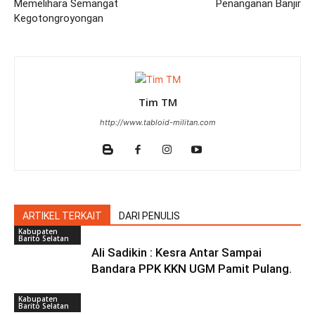
Memelihara Semangat
Penanganan Banjir
Kegotongroyongan
Tim TM
http://www.tabloid-militan.com
ARTIKEL TERKAIT
DARI PENULIS
Kabupaten
Barito Selatan
Ali Sadikin : Kesra Antar Sampai
Bandara PPK KKN UGM Pamit Pulang.
Kabupaten
Barito Selatan