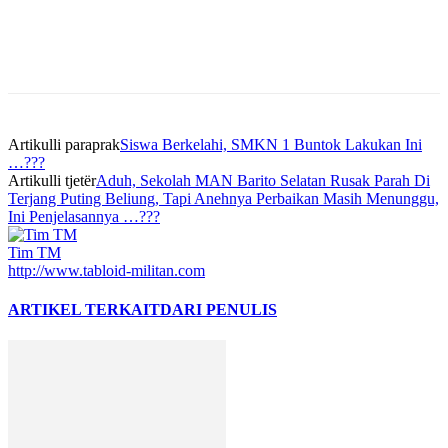
Artikulli paraprak
Siswa Berkelahi, SMKN 1 Buntok Lakukan Ini
…???
Artikulli tjetër
Aduh, Sekolah MAN Barito Selatan Rusak Parah Di
Terjang Puting Beliung, Tapi Anehnya Perbaikan Masih Menunggu,
Ini Penjelasannya …???
Tim TM
http://www.tabloid-militan.com
ARTIKEL TERKAIT
DARI PENULIS