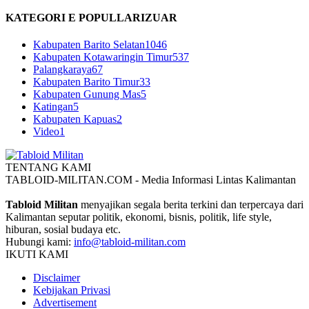
KATEGORI E POPULLARIZUAR
Kabupaten Barito Selatan
1046
Kabupaten Kotawaringin Timur
537
Palangkaraya
67
Kabupaten Barito Timur
33
Kabupaten Gunung Mas
5
Katingan
5
Kabupaten Kapuas
2
Video
1
TENTANG KAMI
TABLOID-MILITAN.COM - Media Informasi Lintas Kalimantan
Tabloid Militan
menyajikan segala berita terkini dan terpercaya dari
Kalimantan seputar politik, ekonomi, bisnis, politik, life style,
hiburan, sosial budaya etc.
Hubungi kami:
info@tabloid-militan.com
IKUTI KAMI
Disclaimer
Kebijakan Privasi
Advertisement