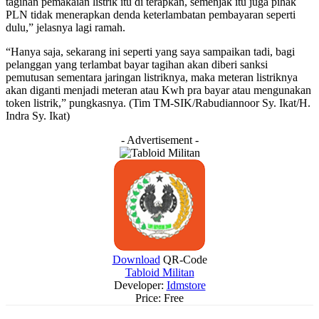
tagihan pemakaian listrik itu di terapkan, semenjak itu juga pihak
PLN tidak menerapkan denda keterlambatan pembayaran seperti
dulu,” jelasnya lagi ramah.
“Hanya saja, sekarang ini seperti yang saya sampaikan tadi, bagi
pelanggan yang terlambat bayar tagihan akan diberi sanksi
pemutusan sementara jaringan listriknya, maka meteran listriknya
akan diganti menjadi meteran atau Kwh pra bayar atau mengunakan
token listrik,” pungkasnya. (Tim TM-SIK/Rabudiannoor Sy. Ikat/H.
Indra Sy. Ikat)
- Advertisement -
Download
QR-Code
Tabloid Militan
Developer:
Idmstore
Price:
Free