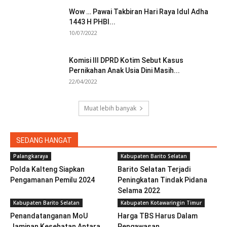
Wow … Pawai Takbiran Hari Raya Idul Adha
1443 H PHBI...
10/07/2022
Komisi III DPRD Kotim Sebut Kasus
Pernikahan Anak Usia Dini Masih...
22/04/2022
Muat lebih banyak
SEDANG HANGAT
Palangkaraya
Kabupaten Barito Selatan
Polda Kalteng Siapkan
Barito Selatan Terjadi
Pengamanan Pemilu 2024
Peningkatan Tindak Pidana
Selama 2022
Kabupaten Barito Selatan
Kabupaten Kotawaringin Timur
Penandatanganan MoU
Harga TBS Harus Dalam
Jaminan Kesehatan Antara
Pengawasan