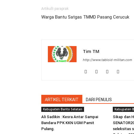
Artikulli paraprak
Warga Bantu Satgas TMMD Pasang Cerucuk
Tim TM
http://www.tabloid-militan.com
ARTIKEL TERKAIT
DARI PENULIS
Kabupaten Barito Selatan
Kabupaten B
Ali Sadikin : Kesra Antar Sampai
Sikap dan 
Bandara PPK KKN UGM Pamit
SENATOR20
Pulang.
seleksitas 