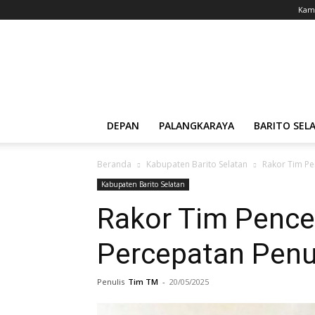
Kami
Tabloid
Militan
DEPAN
PALANGKARAYA
BARITO SEL
Beranda
Kabupaten Barito Selatan
Rakor Tim Pe
Kabupaten Barito Selatan
Rakor Tim Penc
Percepatan Penu
Penulis
Tim TM
-
20/05/2025