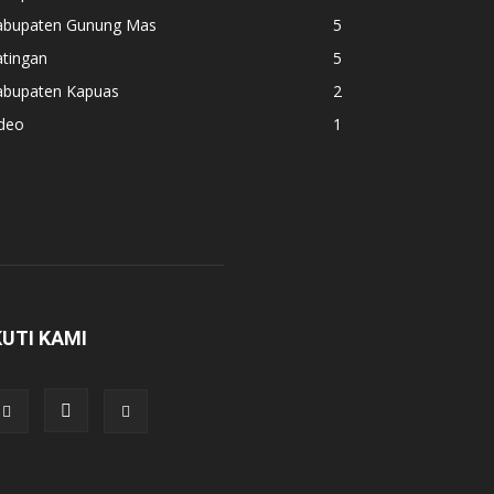
abupaten Gunung Mas
5
atingan
5
abupaten Kapuas
2
ideo
1
KUTI KAMI