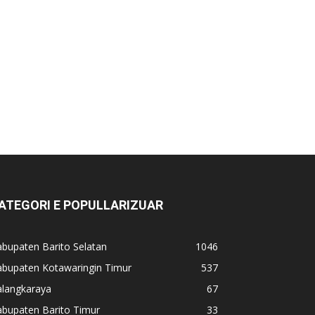
ATEGORI E POPULLARIZUAR
bupaten Barito Selatan
1046
abupaten Kotawaringin Timur
537
alangkaraya
67
abupaten Barito Timur
33