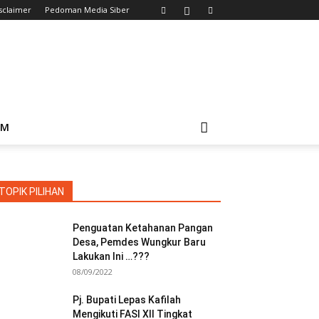
sclaimer
Pedoman Media Siber
IM
TOPIK PILIHAN
Penguatan Ketahanan Pangan
Desa, Pemdes Wungkur Baru
Lakukan Ini …???
08/09/2022
Pj. Bupati Lepas Kafilah
Mengikuti FASI XII Tingkat