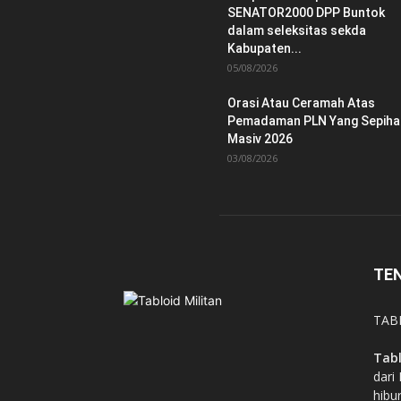
SENATOR2000 DPP Buntok
dalam seleksitas sekda
Kabupaten...
05/08/2026
Orasi Atau Ceramah Atas
Pemadaman PLN Yang Sepiha
Masiv 2026
03/08/2026
TE
TABL
Tabl
dari 
hibu