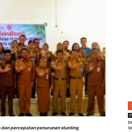
P
Di
 dan percepatan p
enurunan stunting
Uj