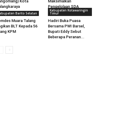
angomang) Kota
Maksimalkan
langkaraya
Pengelolaan SDA
Kabupaten Kotawaringin
abupaten Barito Selatan
Timur
mdes Muara Talang
Hadiri Buka Puasa
gikan BLT Kepada 56
Bersama PWI Barsel,
rang KPM
Bupati Eddy Sebut
Beberapa Peranan...