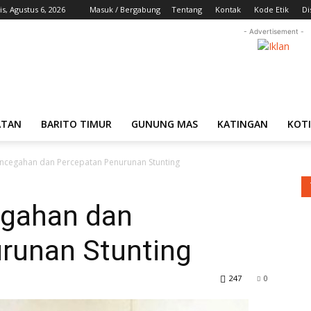
s, Agustus 6, 2026
Masuk / Bergabung
Tentang
Kontak
Kode Etik
Di
- Advertisement -
ATAN
BARITO TIMUR
GUNUNG MAS
KATINGAN
KOT
ncegahan dan Percepatan Penurunan Stunting
egahan dan
runan Stunting
247
0