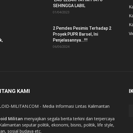
SEHINGGA LABIL
K
01/04/2023
K
K
2 Pemdes Pesimis Terhadap 2
V
Proyek PUPR Barsel, Ini
k,
Penjelasannya…!!!
06/06/2024
NTANG KAMI
I
OID-MILITAN.COM - Media Informasi Lintas Kalimantan
oid Militan
menyajikan segala berita terkini dan terpercaya
Kalimantan seputar politik, ekonomi, bisnis, politik, life style,
ran, sosial budaya etc.