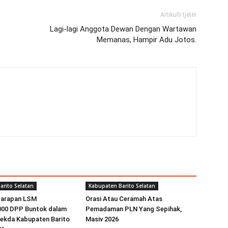
Artikulli tjetër
Lagi-lagi Anggota Dewan Dengan Wartawan
Memanas, Hampir Adu Jotos.
arito Selatan
Kabupaten Barito Selatan
Harapan LSM
Orasi Atau Ceramah Atas
00 DPP Buntok dalam
Pemadaman PLN Yang Sepihak,
sekda Kabupaten Barito
Masiv 2026