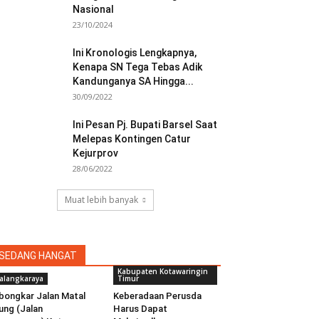
Nasional
23/10/2024
Ini Kronologis Lengkapnya,
Kenapa SN Tega Tebas Adik
Kandunganya SA Hingga...
30/09/2022
Ini Pesan Pj. Bupati Barsel Saat
Melepas Kontingen Catur
Kejurprov
28/06/2022
Muat lebih banyak
SEDANG HANGAT
Kabupaten Kotawaringin
alangkaraya
Timur
bongkar Jalan Matal
Keberadaan Perusda
ung (Jalan
Harus Dapat