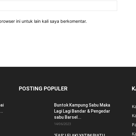
rowser ini untuk lain kali saya berkomentar.
POSTING POPULER
K
ai
Buntok Kampung Sabu Maka
Ka
..
Lagi Lagi Bandar & Pengedar
K
sabu Barsel...
14/06/2023
P
K
‘EAS’ LELAKI YATIM PIATU