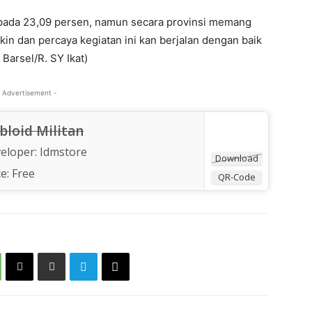
 pada 23,09 persen, namun secara provinsi memang
kin dan percaya kegiatan ini kan berjalan dengan baik
Barsel/R. SY Ikat)
 Advertisement -
bloid Militan
eloper:
Idmstore
Download
ce:
Free
QR-Code