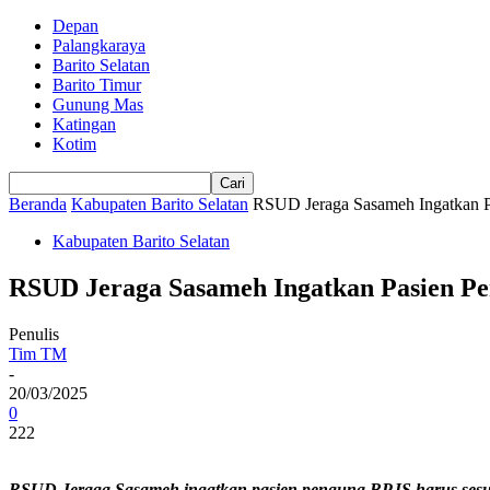
Depan
Palangkaraya
Barito Selatan
Barito Timur
Gunung Mas
Katingan
Kotim
Beranda
Kabupaten Barito Selatan
RSUD Jeraga Sasameh Ingatkan P
Kabupaten Barito Selatan
RSUD Jeraga Sasameh Ingatkan Pasien Pe
Penulis
Tim TM
-
20/03/2025
0
222
RSUD Jeraga Sasameh ingatkan pasien penguna BPJS harus sesu