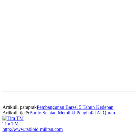
Bagikan
Artikulli paraprak
Pembangunan Barsel 5 Tahun Kedepan
Artikulli tjetër
Barito Selatan Memiliki Penghafal Al Quran
Tim TM
http://www.tabloid-militan.com