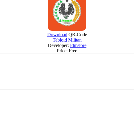
Download
QR-Code
Tabloid Militan
Developer:
Idmstore
Price:
Free