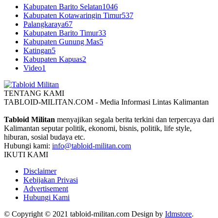
Kabupaten Barito Selatan
1046
Kabupaten Kotawaringin Timur
537
Palangkaraya
67
Kabupaten Barito Timur
33
Kabupaten Gunung Mas
5
Katingan
5
Kabupaten Kapuas
2
Video
1
TENTANG KAMI
TABLOID-MILITAN.COM - Media Informasi Lintas Kalimantan
Tabloid Militan
menyajikan segala berita terkini dan terpercaya dari
Kalimantan seputar politik, ekonomi, bisnis, politik, life style,
hiburan, sosial budaya etc.
Hubungi kami:
info@tabloid-militan.com
IKUTI KAMI
Disclaimer
Kebijakan Privasi
Advertisement
Hubungi Kami
© Copyright © 2021 tabloid-militan.com Design by
Idmstore
.