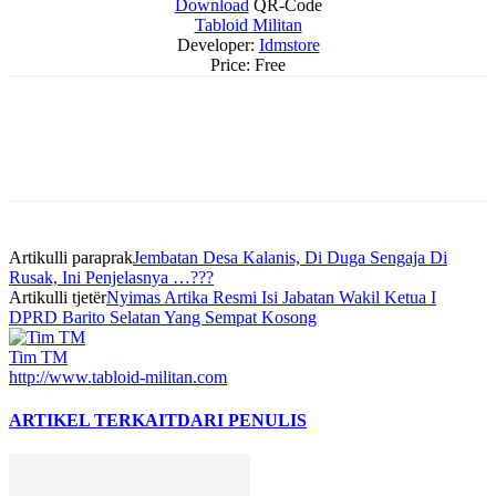
Download
QR-Code
Tabloid Militan
Developer:
Idmstore
Price:
Free
Artikulli paraprak
Jembatan Desa Kalanis, Di Duga Sengaja Di
Rusak, Ini Penjelasnya …???
Artikulli tjetër
Nyimas Artika Resmi Isi Jabatan Wakil Ketua I
DPRD Barito Selatan Yang Sempat Kosong
Tim TM
http://www.tabloid-militan.com
ARTIKEL TERKAIT
DARI PENULIS