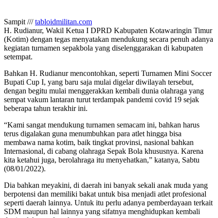
Sampit ///
tabloidmilitan.com
H. Rudianur, Wakil Ketua I DPRD Kabupaten Kotawaringin Timur
(Kotim) dengan tegas menyatakan mendukung secara penuh adanya
kegiatan turnamen sepakbola yang diselenggarakan di kabupaten
setempat.
Bahkan H. Rudianur mencontohkan, seperti Turnamen Mini Soccer
Bupati Cup I, yang baru saja mulai digelar diwilayah tersebut,
dengan begitu mulai menggerakkan kembali dunia olahraga yang
sempat vakum lantaran turut terdampak pandemi covid 19 sejak
beberapa tahun terakhir ini.
“Kami sangat mendukung turnamen semacam ini, bahkan harus
terus digalakan guna menumbuhkan para atlet hingga bisa
membawa nama kotim, baik tingkat provinsi, nasional bahkan
Internasional, di cabang olahraga Sepak Bola khususnya. Karena
kita ketahui juga, berolahraga itu menyehatkan,” katanya, Sabtu
(08/01/2022).
Dia bahkan meyakini, di daerah ini banyak sekali anak muda yang
berpotensi dan memiliki bakat untuk bisa menjadi atlet profesional
seperti daerah lainnya. Untuk itu perlu adanya pemberdayaan terkait
SDM maupun hal lainnya yang sifatnya menghidupkan kembali