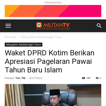
- Advertisement -
Beranda
Kabupaten Kotawaringin Timur
Kabupaten Kotawaringin Timur
Waket DPRD Kotim Berikan
Apresiasi Pagelaran Pawai
Tahun Baru Islam
Penulis
Tim TM
-
30/07/2022
141
0