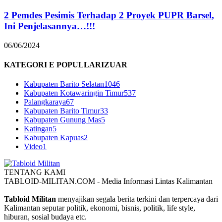
2 Pemdes Pesimis Terhadap 2 Proyek PUPR Barsel,
Ini Penjelasannya…!!!
06/06/2024
KATEGORI E POPULLARIZUAR
Kabupaten Barito Selatan
1046
Kabupaten Kotawaringin Timur
537
Palangkaraya
67
Kabupaten Barito Timur
33
Kabupaten Gunung Mas
5
Katingan
5
Kabupaten Kapuas
2
Video
1
TENTANG KAMI
TABLOID-MILITAN.COM - Media Informasi Lintas Kalimantan
Tabloid Militan
menyajikan segala berita terkini dan terpercaya dari
Kalimantan seputar politik, ekonomi, bisnis, politik, life style,
hiburan, sosial budaya etc.