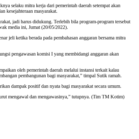
ya selaku mitra kerja dari pemerintah daerah setempat akan
an kesejahteraan masyarakat.
akat, jadi harus didukung. Terlebih bila program-program tersebut
ak media ini, Jumat (20/05/2022).
benar jeli ketika berada pada pembahasan anggaran bersama mitra
 fungsi pengawasan komisi I yang membidangi anggaran akan
paikan oleh pemerintah daerah melalui instansi terkait kalau
gembangan pembangunan bagi masyarakat,” timpal Sutik ramah.
an dampak positif dan nyata bagi masyarakat secara umum.
s turut mengawal dan mengawasinya,” tutupnya. (Tim TM Kotim)