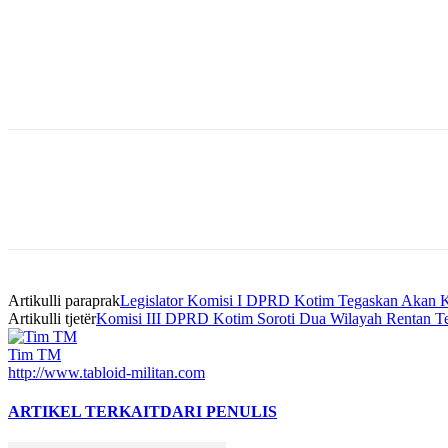
Bagikan
Artikulli paraprak
Legislator Komisi I DPRD Kotim Tegaskan Akan K
Artikulli tjetër
Komisi III DPRD Kotim Soroti Dua Wilayah Rentan 
Tim TM
http://www.tabloid-militan.com
ARTIKEL TERKAIT
DARI PENULIS