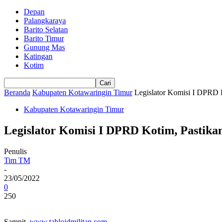
Depan
Palangkaraya
Barito Selatan
Barito Timur
Gunung Mas
Katingan
Kotim
Beranda
Kabupaten Kotawaringin Timur
Legislator Komisi I DPRD 
Kabupaten Kotawaringin Timur
Legislator Komisi I DPRD Kotim, Pastik
Penulis
Tim TM
-
23/05/2022
0
250
Sampit,
www.tabloidmilitan.com