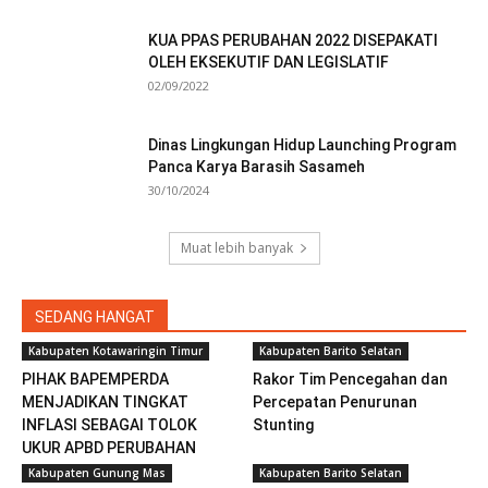
KUA PPAS PERUBAHAN 2022 DISEPAKATI
OLEH EKSEKUTIF DAN LEGISLATIF
02/09/2022
Dinas Lingkungan Hidup Launching Program
Panca Karya Barasih Sasameh
30/10/2024
Muat lebih banyak
SEDANG HANGAT
Kabupaten Kotawaringin Timur
Kabupaten Barito Selatan
PIHAK BAPEMPERDA
Rakor Tim Pencegahan dan
MENJADIKAN TINGKAT
Percepatan Penurunan
INFLASI SEBAGAI TOLOK
Stunting
UKUR APBD PERUBAHAN
KOTIM...
Kabupaten Gunung Mas
Kabupaten Barito Selatan