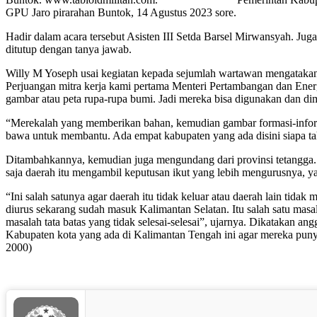
GPU Jaro pirarahan Buntok, 14 Agustus 2023 sore.
Hadir dalam acara tersebut Asisten III Setda Barsel Mirwansyah. Ju
ditutup dengan tanya jawab.
Willy M Yoseph usai kegiatan kepada sejumlah wartawan mengatakan,
Perjuangan mitra kerja kami pertama Menteri Pertambangan dan Energ
gambar atau peta rupa-rupa bumi. Jadi mereka bisa digunakan dan dim
“Merekalah yang memberikan bahan, kemudian gambar formasi-informasi
bawa untuk membantu. Ada empat kabupaten yang ada disini siapa t
Ditambahkannya, kemudian juga mengundang dari provinsi tetangga. Ka
saja daerah itu mengambil keputusan ikut yang lebih mengurusnya, y
“Ini salah satunya agar daerah itu tidak keluar atau daerah lain tida
diurus sekarang sudah masuk Kalimantan Selatan. Itu salah satu masal
masalah tata batas yang tidak selesai-selesai”, ujarnya. Dikatakan 
Kabupaten kota yang ada di Kalimantan Tengah ini agar mereka punya
2000)