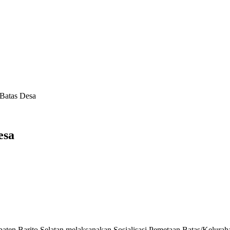
 Batas Desa
esa
Selatan melaksanakan Sosialisasi Pemetaan Batas/Kelurahan. Nar