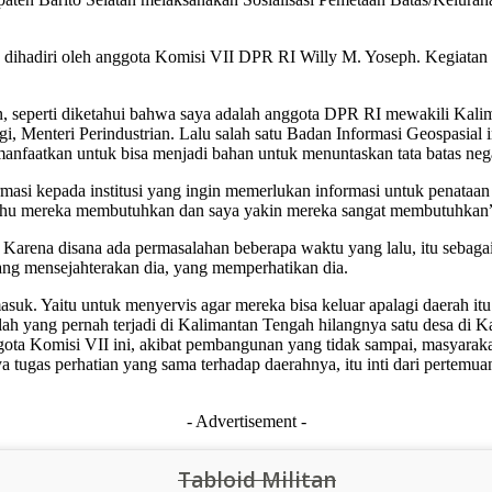
ga dihadiri oleh anggota Komisi VII DPR RI Willy M. Yoseph. Kegiatan 
 seperti diketahui bahwa saya adalah anggota DPR RI mewakili Kalima
i, Menteri Perindustrian. Lalu salah satu Badan Informasi Geospasial
anfaatkan untuk bisa menjadi bahan untuk menuntaskan tata batas nega
 kepada institusi yang ingin memerlukan informasi untuk penataan tata
ahu mereka membutuhkan dan saya yakin mereka sangat membutuhkan”,
rena disana ada permasalahan beberapa waktu yang lalu, itu sebagai ak
ang mensejahterakan dia, yang memperhatikan dia.
k masuk. Yaitu untuk menyervis agar mereka bisa keluar apalagi daerah it
ah yang pernah terjadi di Kalimantan Tengah hilangnya satu desa di Kal
anggota Komisi VII ini, akibat pembangunan yang tidak sampai, masyar
 tugas perhatian yang sama terhadap daerahnya, itu inti dari pertemu
- Advertisement -
Tabloid Militan