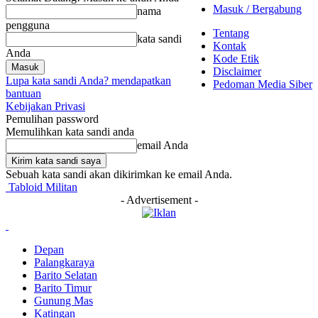
Masuk / Bergabung
nama
pengguna
Tentang
kata sandi
Kontak
Anda
Kode Etik
Disclaimer
Lupa kata sandi Anda? mendapatkan
Pedoman Media Siber
bantuan
Kebijakan Privasi
Pemulihan password
Memulihkan kata sandi anda
email Anda
Sebuah kata sandi akan dikirimkan ke email Anda.
Tabloid Militan
- Advertisement -
Depan
Palangkaraya
Barito Selatan
Barito Timur
Gunung Mas
Katingan