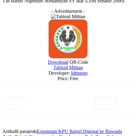
TM Barsel /Saprudin /Rediansyah SY Ikat /LSM Senator 2000)
- Advertisement -
Download
QR-Code
Tabloid Militan
Developer:
Idmstore
Price:
Free
Artikulli paraprak
Keputusan KPU Barsel Digugat ke Bawaslu