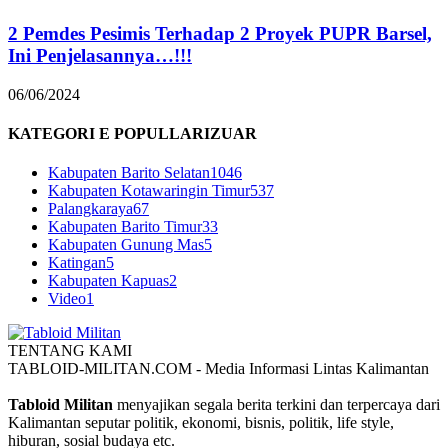
2 Pemdes Pesimis Terhadap 2 Proyek PUPR Barsel,
Ini Penjelasannya…!!!
06/06/2024
KATEGORI E POPULLARIZUAR
Kabupaten Barito Selatan
1046
Kabupaten Kotawaringin Timur
537
Palangkaraya
67
Kabupaten Barito Timur
33
Kabupaten Gunung Mas
5
Katingan
5
Kabupaten Kapuas
2
Video
1
TENTANG KAMI
TABLOID-MILITAN.COM - Media Informasi Lintas Kalimantan
Tabloid Militan
menyajikan segala berita terkini dan terpercaya dari
Kalimantan seputar politik, ekonomi, bisnis, politik, life style,
hiburan, sosial budaya etc.