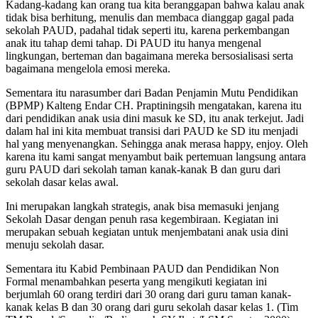
Kadang-kadang kan orang tua kita beranggapan bahwa kalau anak
tidak bisa berhitung, menulis dan membaca dianggap gagal pada
sekolah PAUD, padahal tidak seperti itu, karena perkembangan
anak itu tahap demi tahap. Di PAUD itu hanya mengenal
lingkungan, berteman dan bagaimana mereka bersosialisasi serta
bagaimana mengelola emosi mereka.
Sementara itu narasumber dari Badan Penjamin Mutu Pendidikan
(BPMP) Kalteng Endar CH. Praptiningsih mengatakan, karena itu
dari pendidikan anak usia dini masuk ke SD, itu anak terkejut. Jadi
dalam hal ini kita membuat transisi dari PAUD ke SD itu menjadi
hal yang menyenangkan. Sehingga anak merasa happy, enjoy. Oleh
karena itu kami sangat menyambut baik pertemuan langsung antara
guru PAUD dari sekolah taman kanak-kanak B dan guru dari
sekolah dasar kelas awal.
Ini merupakan langkah strategis, anak bisa memasuki jenjang
Sekolah Dasar dengan penuh rasa kegembiraan. Kegiatan ini
merupakan sebuah kegiatan untuk menjembatani anak usia dini
menuju sekolah dasar.
Sementara itu Kabid Pembinaan PAUD dan Pendidikan Non
Formal menambahkan peserta yang mengikuti kegiatan ini
berjumlah 60 orang terdiri dari 30 orang dari guru taman kanak-
kanak kelas B dan 30 orang dari guru sekolah dasar kelas 1. (Tim