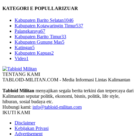
KATEGORI E POPULLARIZUAR
Kabupaten Barito Selatan
1046
Kabupaten Kotawaringin Timur
537
Palangkaraya
67
Kabupaten Barito Timur
33
Kabupaten Gunung Mas
5
Katingan
5
Kabupaten Kapuas
2
Video
1
TENTANG KAMI
TABLOID-MILITAN.COM - Media Informasi Lintas Kalimantan
Tabloid Militan
menyajikan segala berita terkini dan terpercaya dari
Kalimantan seputar politik, ekonomi, bisnis, politik, life style,
hiburan, sosial budaya etc.
Hubungi kami:
info@tabloid-militan.com
IKUTI KAMI
Disclaimer
Kebijakan Privasi
Advertisement