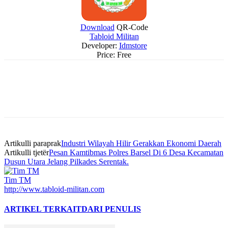
Download
QR-Code
Tabloid Militan
Developer:
Idmstore
Price:
Free
Artikulli paraprak
Industri Wilayah Hilir Gerakkan Ekonomi Daerah
Artikulli tjetër
Pesan Kamtibmas Polres Barsel Di 6 Desa Kecamatan
Dusun Utara Jelang Pilkades Serentak.
Tim TM
http://www.tabloid-militan.com
ARTIKEL TERKAIT
DARI PENULIS