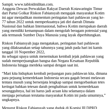
Sampit. www.tabloidmilitan.com.
Anggota Dewan Perwakilan Rakyat Daerah Kotawaringin Timur
dari Partai Golkar Riskon Fabiansyah mengajak masyarakat Kotim
ini agar menjadikan momentum peringatan hari pahlawan yang ke-
77 tahun 2022 untuk memperkuatnya jati diri daerah Dimata
Nasional dan bahkan Internasional, bahwa Kotim merupakan daerah
yang memiliki kemampuan dalam mengolah beragam potensial yang
ada termasuk Sumber Daya Manusia yang layak diperhitungkan.
Riskon Fabiansyah juga mengatakan, peringatan hari pahlawan
yang dilaksanakan setiap tahunnya yang jatuh pada hari ini kamis
tanggal 10 Nopember 2022,
itu sebagai upaya untuk menemukan kembali jejak pahlawan yang
sudah memperjuangkan bangsa dan Negara Kesatuan Republik
Indonesia hingga merdeka sampai dengan saat ini.
“Mari kita hidupkan kembali perjuangan para pahlawan kita, dimana
para pejuang kemerdekaan Indonesia secara gagah berani melawan
tentara musuh yang bersenjata lengkap sampai mengorbankan tetes
keringat bahkan tetesan darah penghabisan untuk kemerdekaan
sesungguhnya, hal ini harus jadi acuan kita selamanya dalam
menjaga persatuan terutama masyarakat Kotim ini pada umumnya,”
ungkapnya.
Menurut Riskon Fabiansyah yang duduk di Komisi III DPRD